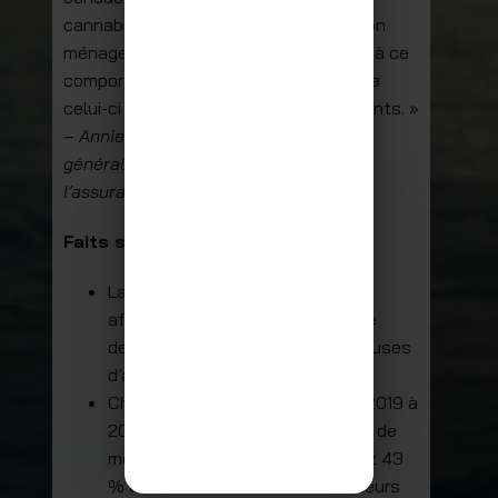
cannabis et la conduite ne font pas bon
ménage, puisque les risques associés à ce
comportement sont très grands et que
celui-ci peut mener à de graves accidents. »
–
Annie Lafond, présidente-directrice
générale par intérim de la Société de
l’assurance automobile du Québec
Faits saillants :
La conduite avec les facultés
affaiblies par l’alcool ou la drogue
demeure l’une des principales causes
d’accidents au Québec.
Chaque année, en moyenne, de 2019 à
2023, la présence de drogues ou de
médicaments a été décelée chez 43
% des conductrices et conducteurs