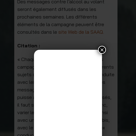
Des messages contre l’alcool au volant
seront également diffusés dans les
prochaines semaines. Les différents
éléments de la campagne peuvent être
consultés dans le
site Web de la SAAQ.
Citation :
×
« Chaque année, la SAAQ effectue des
campagnes de sensibilisation sur différents
sujets de sécurité routière, dont la conduite
avec les facultés affaiblies. Afin que les
messages soient efficaces et que l’on
puisse attirer l’attention des publics visés,
il faut sans cesse se renouveler et donc,
varier les approches. Nous revenons ainsi
avec une campagne choc sur le cannabis,
avec le souhait de faire comprendre aux
conductrices et conducteurs que le